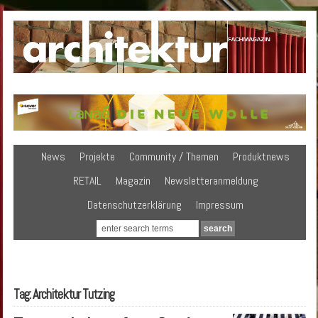
News
Projekte
Community / Themen
Produktnews
RETAIL
Magazin
Newsletteranmeldung
Datenschutzerklärung
Impressum
Tag: Architektur Tutzing