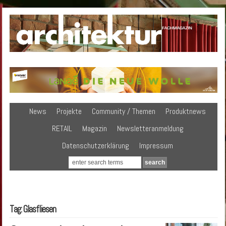
News
Projekte
Community / Themen
Produktnews
RETAIL
Magazin
Newsletteranmeldung
Datenschutzerklärung
Impressum
Tag: Glasfliesen