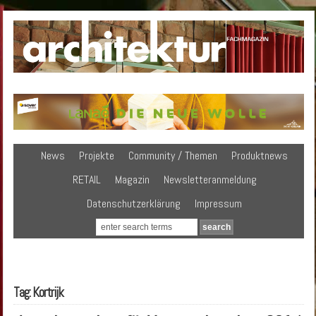
News
Projekte
Community / Themen
Produktnews
RETAIL
Magazin
Newsletteranmeldung
Datenschutzerklärung
Impressum
Tag: Kortrijk