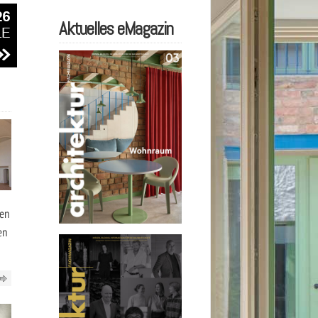
Aktuelles eMagazin
zen
en