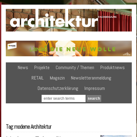
News
Projekte
Community / Themen
Produktnews
RETAIL
Magazin
Newsletteranmeldung
Datenschutzerklärung
Impressum
Tag: moderne Architektur