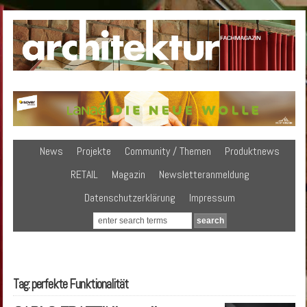
News
Projekte
Community / Themen
Produktnews
RETAIL
Magazin
Newsletteranmeldung
Datenschutzerklärung
Impressum
Tag: perfekte Funktionalität