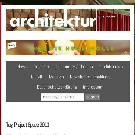
News
Projekte
Community / Themen
Produktnews
RETAIL
Magazin
Newsletteranmeldung
Datenschutzerklärung
Impressum
Tag: Project Space 2011