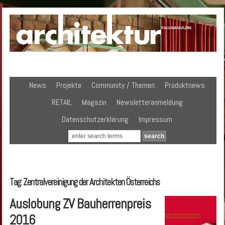
News
Projekte
Community / Themen
Produktnews
RETAIL
Magazin
Newsletteranmeldung
Datenschutzerklärung
Impressum
Tag: Zentralvereinigung der Architekten Österreichs
Auslobung ZV Bauherrenpreis
2016