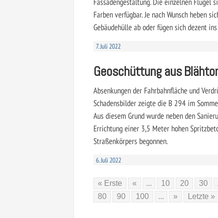
Fassadengestaltung. Die einzelnen Flügel s
Farben verfügbar. Je nach Wunsch heben sic
Gebäudehülle ab oder fügen sich dezent ins
7. Juli 2022
Geoschüttung aus Blähto
Absenkungen der Fahrbahnfläche und Verdrü
Schadensbilder zeigte die B 294 im Sommer
Aus diesem Grund wurde neben den Sanier
Errichtung einer 3,5 Meter hohen Spritzbe
Straßenkörpers begonnen.
6. Juli 2022
« Erste
«
...
10
20
30
80
90
100
...
»
Letzte »