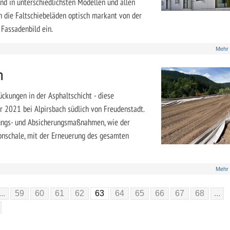
ind in unterschiedlichsten Modellen und allen
h die Faltschiebeläden optisch markant von der
 Fassadenbild ein.
Mehr
n
ckungen in der Asphaltschicht - diese
 2021 bei Alpirsbach südlich von Freudenstadt.
ungs- und Absicherungsmaßnahmen, wie der
tonschale, mit der Erneuerung des gesamten
Mehr
...
59
60
61
62
63
64
65
66
67
68
...