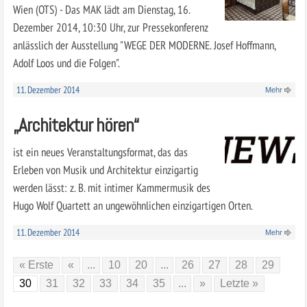
Wien (OTS) - Das MAK lädt am Dienstag, 16.
Dezember 2014, 10:30 Uhr, zur Pressekonferenz
anlässlich der Ausstellung "WEGE DER MODERNE. Josef Hoffmann,
Adolf Loos und die Folgen".
11. Dezember 2014
Mehr
„Architektur hören“
ist ein neues Veranstaltungsformat, das das
Erleben von Musik und Architektur einzigartig
werden lässt: z. B. mit intimer Kammermusik des
Hugo Wolf Quartett an ungewöhnlichen einzigartigen Orten.
11. Dezember 2014
Mehr
« Erste
«
...
10
20
...
26
27
28
29
30
31
32
33
34
35
...
»
Letzte »