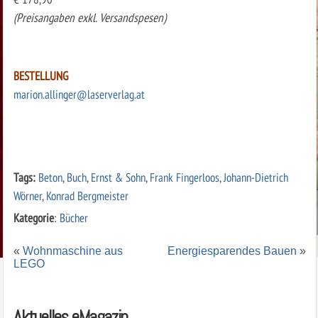
(Preisangaben exkl. Versandspesen)
BESTELLUNG
marion.allinger@laserverlag.at
Tags:
Beton
,
Buch
,
Ernst & Sohn
,
Frank Fingerloos
,
Johann-Dietrich
Wörner
,
Konrad Bergmeister
Kategorie
:
Bücher
«
Wohnmaschine aus
Energiesparendes Bauen
»
LEGO
Aktuelles eMagazin