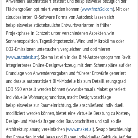
Anwenders automatisiert erstellt und beispielsweise bezüglich der
Flächengrößen optimiert werden können (
www.finch3d.com
). Mit der
cloudbasierten KI-Software Forma von Autodesk lassen sich
beispielsweise städtebauliche Entwurfsvarianten in früher
Projektphase in Echtzeit unter verschiedenen Aspekten, wie
Sonnenexposition, Tageslichtpotenzial, Wind und Mikroklima oder
CO2-Emissionen untersuchen, vergleichen und optimieren
(
www.autodesk.at
). Skema ist ein in das BIM-Autorenprogramm Revit
integrierbares Online-Designwerkzeug, mit dem Schemapläne auf der
Grundlage von Anwendervorgaben und früherer Entwürfe generiert
und daraus automatisiert BIM-Modelle bis zum Detaillierungsgrad
LOD 350 erstellt werden können (www.skema.ai). Maket generiert
individuelle Wohnungsgrundrisse, macht Designvorschläge
beispielsweise zur Raum­einrichtung, die anschließend individuell
modifiziert werden können, bietet eine virtuelle Beratung zu Kosten-,
Design- und Materialfragen oder Bauvorschriften und soll so die
Architekturplanung vereinfachen (
www.maket.ai
). Swapp beschleunigt
das Entwerfen, Modellieren und Planen individueller Gebäude. Auf der