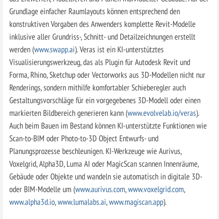
Grundlage einfacher Raumlayouts können entsprechend den
konstruktiven Vorgaben des Anwenders komplette Revit-Modelle
inklusive aller Grundriss-, Schnitt- und Detailzeichnungen erstellt
werden (
www.swapp.ai
). Veras ist ein KI-unterstütztes
Visualisierungswerkzeug, das als Plugin für Autodesk Revit und
Forma, Rhino, Sketchup oder Vectorworks aus 3D-Modellen nicht nur
Renderings, sondern mithilfe komfortabler Schieberegler auch
Gestaltungsvorschläge für ein vorgegebenes 3D-Modell oder einen
markierten Bildbereich generieren kann (
www.evolvelab.io/veras
).
Auch beim Bauen im Bestand können KI-unterstützte Funktionen wie
Scan-to-BIM oder Photo-to-3D Object Entwurfs- und
Planungsprozesse beschleunigen. KI-Werkzeuge wie Aurivus,
Voxelgrid, Alpha3D, Luma AI oder MagicScan scannen Innenräume,
Gebäude oder Objekte und wandeln sie automatisch in digitale 3D-
oder BIM-Modelle um (
www.aurivus.com
,
www.voxelgrid.com
,
www.alpha3d.io
,
www.lumalabs.ai
,
www.magiscan.app
).