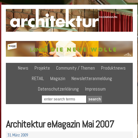
News
Projekte
Community / Themen
Produktnews
RETAIL
Magazin
Newsletteranmeldung
Datenschutzerklärung
Impressum
Architektur eMagazin Mai 2007
31. März 2009