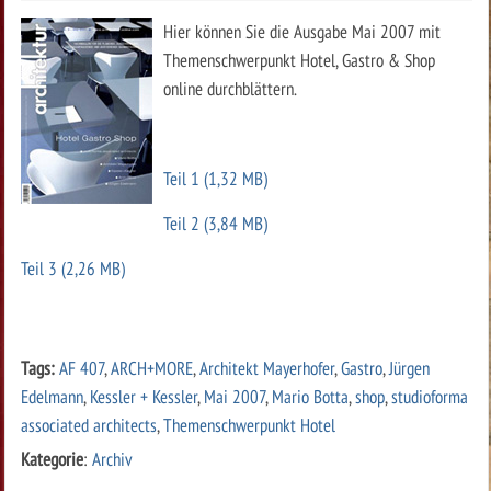
Hier können Sie die Ausgabe Mai 2007 mit
Themenschwerpunkt Hotel, Gastro & Shop
online durchblättern.
Teil 1 (1,32 MB)
Teil 2 (3,84 MB)
Teil 3 (2,26 MB)
Tags:
AF 407
,
ARCH+MORE
,
Architekt Mayerhofer
,
Gastro
,
Jürgen
Edelmann
,
Kessler + Kessler
,
Mai 2007
,
Mario Botta
,
shop
,
studioforma
associated architects
,
Themenschwerpunkt Hotel
Kategorie
:
Archiv