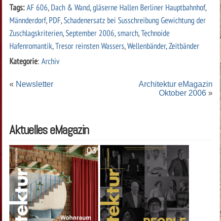
Tags:
AF 606
,
Dach & Wand
,
gläserne Hallen Berliner Hauptbahnhof
,
Männderdorf
,
PDF
,
Schadenersatz bei Susschreibung Gewichtung der
Zuschlagskriterien
,
September 2006
,
smarch
,
Technoide
Hafenromantik
,
Tresor reinsten Wassers
,
Wellenbänder
,
Zeitbänder
Kategorie
:
Archiv
«
Newsletter
Architektur eMagazin
Oktober 2006
»
Aktuelles eMagazin