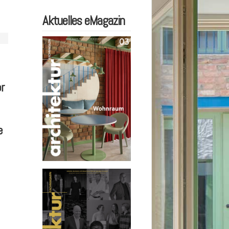
Aktuelles eMagazin
r
e