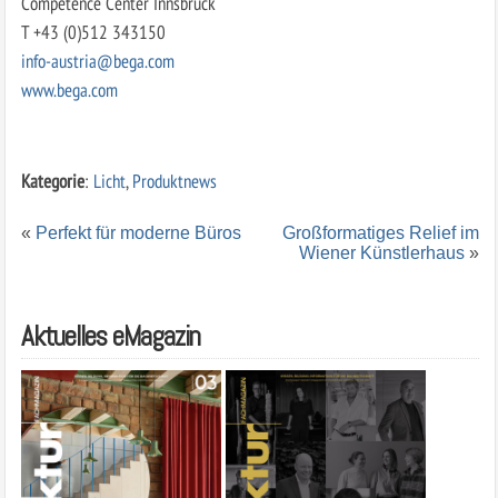
Competence Center Innsbruck
T +43 (0)512 343150
info-austria@bega.com
www.bega.com
Kategorie
:
Licht
,
Produktnews
«
Perfekt für moderne Büros
Großformatiges Relief im
Wiener Künstlerhaus
»
Aktuelles eMagazin