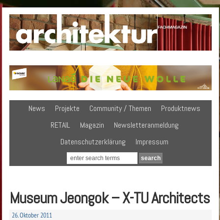
News
Projekte
Community / Themen
Produktnews
RETAIL
Magazin
Newsletteranmeldung
Datenschutzerklärung
Impressum
Museum Jeongok – X-TU Architects
26. Oktober 2011