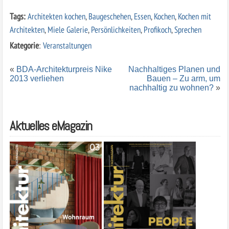
Tags:
Architekten kochen
,
Baugeschehen
,
Essen
,
Kochen
,
Kochen mit
Architekten
,
Miele Galerie
,
Persönlichkeiten
,
Profikoch
,
Sprechen
Kategorie
:
Veranstaltungen
«
BDA-Architekturpreis Nike
Nachhaltiges Planen und
2013 verliehen
Bauen – Zu arm, um
nachhaltig zu wohnen?
»
Aktuelles eMagazin