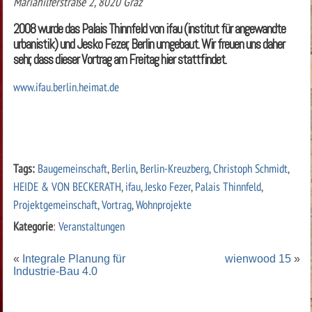
Mariahilferstraße 2, 8020 Graz
2008 wurde das Palais Thinnfeld von ifau (institut für angewandte
urbanistik) und Jesko Fezer, Berlin umgebaut. Wir freuen uns daher
sehr, dass dieser Vortrag am Freitag hier stattfindet.
www.ifau.berlin.heimat.de
Tags:
Baugemeinschaft
,
Berlin
,
Berlin-Kreuzberg
,
Christoph Schmidt
,
HEIDE & VON BECKERATH
,
ifau
,
Jesko Fezer
,
Palais Thinnfeld
,
Projektgemeinschaft
,
Vortrag
,
Wohnprojekte
Kategorie
:
Veranstaltungen
«
Integrale Planung für
wienwood 15
»
Industrie-Bau 4.0