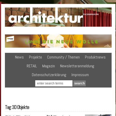
News
Projekte
Community / Themen
Produktnews
RETAIL
Magazin
Newsletteranmeldung
Datenschutzerklärung
Impressum
Tag: 3D Objekte