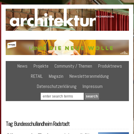
News
Projekte
Community / Themen
Produktnews
RETAIL
Magazin
Newsletteranmeldung
Datenschutzerklärung
Impressum
Tag: Bundesschullandheim Radstadt