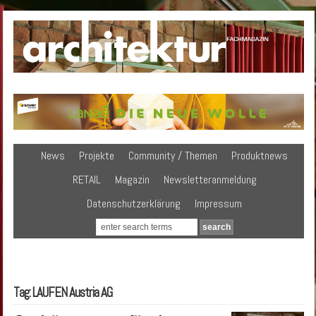
News
Projekte
Community / Themen
Produktnews
RETAIL
Magazin
Newsletteranmeldung
Datenschutzerklärung
Impressum
Tag: LAUFEN Austria AG