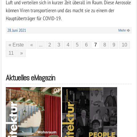
Luft und verteilen sich in kurzer Zeit überall im Raum. Diese Aerosole
können Viren transportieren und das macht sie zu einem der
Hauptüberträger für COVID-19.
28. Juni 2021
Mehr
« Erste
«
...
2
3
4
5
6
7
8
9
10
11
»
Aktuelles eMagazin