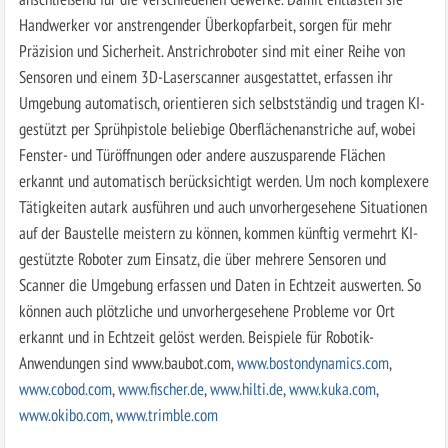
Handwerker vor anstrengender Überkopfarbeit, sorgen für mehr
Präzision und Sicherheit. Anstrichroboter sind mit einer Reihe von
Sensoren und einem 3D-Laserscanner ausgestattet, erfassen ihr
Umgebung automatisch, orientieren sich selbstständig und tragen KI-
gestützt per Sprühpistole beliebige Oberflächenanstriche auf, wobei
Fenster- und Türöffnungen oder andere auszusparende Flächen
erkannt und automatisch berücksichtigt werden. Um noch komplexere
Tätigkeiten autark ausführen und auch unvorhergesehene Situationen
auf der Baustelle meistern zu können, kommen künftig vermehrt KI-
gestützte Roboter zum Einsatz, die über mehrere Sensoren und
Scanner die Umgebung erfassen und Daten in Echtzeit auswerten. So
können auch plötzliche und unvorhergesehene Probleme vor Ort
erkannt und in Echtzeit gelöst werden. Beispiele für Robotik-
Anwendungen sind www.baubot.com,
www.bostondynamics.com
,
www.cobod.com
,
www.fischer.de
,
www.hilti.de
,
www.kuka.com
,
www.okibo.com
,
www.trimble.com