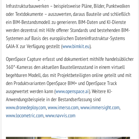
Infrastrukturbauwerken – beispielsweise Pläne, Bilder, Punktwolken
oder Textdokumente – auszuwerten, daraus Bauteile und schließlich
ein BIM-Bestandsmodell zu generieren. BIM-Daten und KI-Dienste
werden dezentral mit Hilfe offener Standards und bestehenden BIM-
Systemen auf Basis des europäischen Dateninfrastruktur-Systems
GAIA-X zur Verfügung gestellt (
www.bimkit.eu
).
OpenSpace Capture erfasst und dokumentiert mithilfe handelsüblicher
360°-Kameras den aktuellen Baustellenzustand in einem virtuell
begehbaren Modell, das mit Projektbeteiligten online geteilt und mit
den Produktvarianten OpenSpace BIM+ und OpenSpace Track
ausgewertet werden kann (
www.openspace.ai
). Weitere KI-
Anwendungsbeispiele in der Bestandserfassung sind
www.dronedeploy.com
,
www.imerso.com
,
www.immersight.com
,
www.locometric.com
,
www.navvis.com