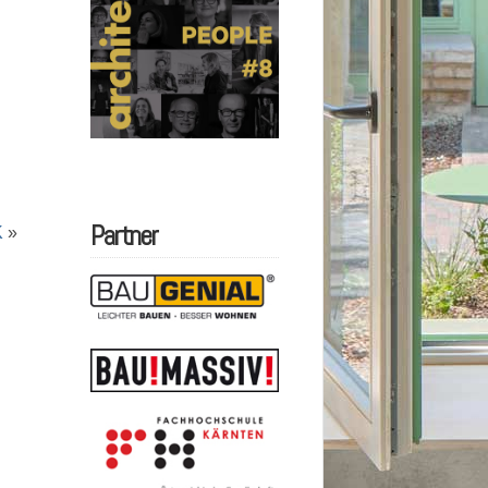
Partner
K
»