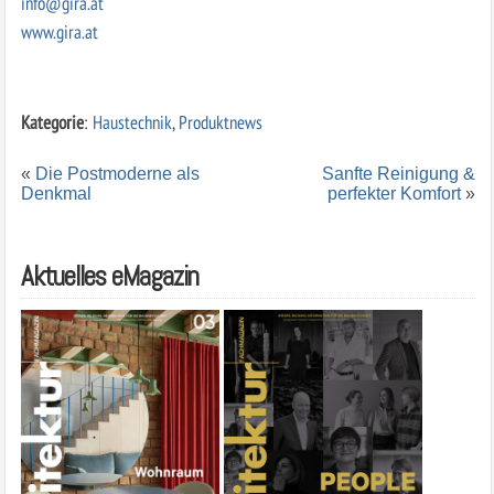
info@gira.at
www.gira.at
Kategorie
:
Haustechnik
,
Produktnews
«
Die Postmoderne als
Sanfte Reinigung &
Denkmal
perfekter Komfort
»
Aktuelles eMagazin