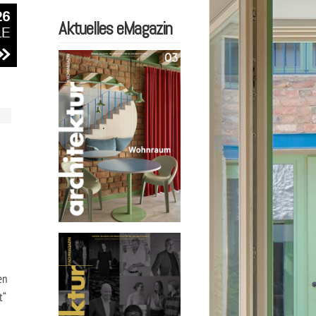
Aktuelles eMagazin
en
t“