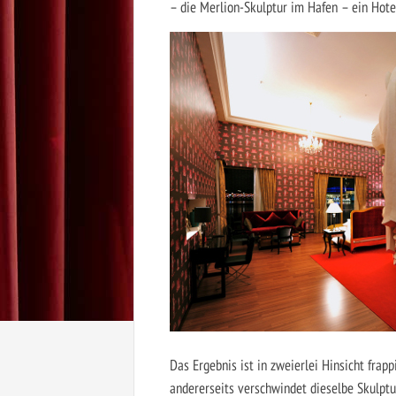
– die Merlion-Skulptur im Hafen – ein Hot
Das Ergebnis ist in zweierlei Hinsicht frapp
andererseits verschwindet dieselbe Skulptur