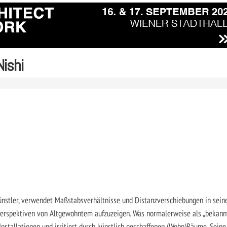
Nishi
Künstler, verwendet Maßstabsverhältnisse und Distanzverschiebungen in sein
 Perspektiven von Altgewohntem aufzuzeigen. Was normalerweise als „bekann
Installationen und irritiert durch künstlich geschaffenen (Wohn)Räume. Seine