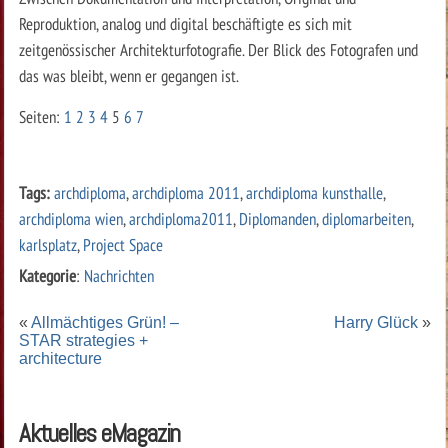
Reproduktion, analog und digital beschäftigte es sich mit
zeitgenössischer Architekturfotografie. Der Blick des Fotografen und
das was bleibt, wenn er gegangen ist.
Seiten:
1
2
3
4
5
6
7
Tags:
archdiploma
,
archdiploma 2011
,
archdiploma kunsthalle
,
archdiploma wien
,
archdiploma2011
,
Diplomanden
,
diplomarbeiten
,
karlsplatz
,
Project Space
Kategorie
:
Nachrichten
«
Allmächtiges Grün! –
Harry Glück
»
STAR strategies +
architecture
Aktuelles eMagazin