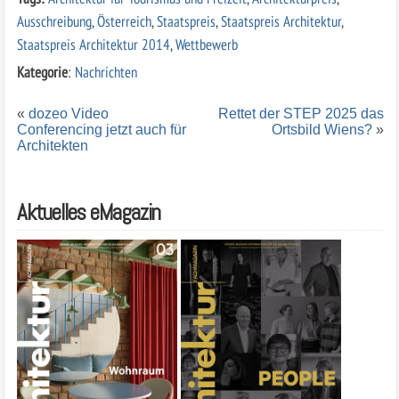
Ausschreibung
,
Österreich
,
Staatspreis
,
Staatspreis Architektur
,
Staatspreis Architektur 2014
,
Wettbewerb
Kategorie
:
Nachrichten
«
dozeo Video
Rettet der STEP 2025 das
Conferencing jetzt auch für
Ortsbild Wiens?
»
Architekten
Aktuelles eMagazin