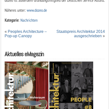
dozeo ist außerdem Gründungsmitglied der Deutschen Service Allianz.
Näheres unter:
www.dozeo.de
Kategorie
:
Nachrichten
«
Peoples Architecture –
Staatspreis Architektur 2014
Pop-up Canopy
ausgeschrieben
»
Aktuelles eMagazin