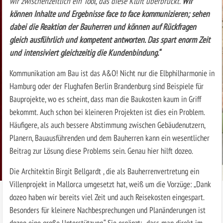
wir zwischenzeitlich ein Tool, das diese Kluft überbrückt.
Wir
können Inhalte und Ergebnisse face to face kommunizieren; sehen
dabei die Reaktion der Bauherren und können auf Rückfragen
gleich ausführlich und kompetent antworten. Das spart enorm Zeit
und intensiviert gleichzeitig die Kundenbindung.“
Kommunikation am Bau ist das A&O! Nicht nur die Elbphilharmonie in
Hamburg oder der Flughafen Berlin Brandenburg sind Beispiele für
Bauprojekte, wo es scheint, dass man die Baukosten kaum in Griff
bekommt. Auch schon bei kleineren Projekten ist dies ein Problem.
Häufigere, als auch bessere Abstimmung zwischen Gebäudenutzern,
Planern, Bauausführenden und dem Bauherren kann ein wesentlicher
Beitrag zur Lösung diese Problems sein. Genau hier hilft dozeo.
Die Architektin Birgit Bellgardt , die als Bauherrenvertretung ein
Villenprojekt in Mallorca umgesetzt hat, weiß um die Vorzüge: „Dank
dozeo haben wir bereits viel Zeit und auch Reisekosten eingespart.
Besonders für kleinere Nachbesprechungen und Planänderungen ist
dozeo eine große Unterstützung.“ Sie ergänzt: „dass man direkt im