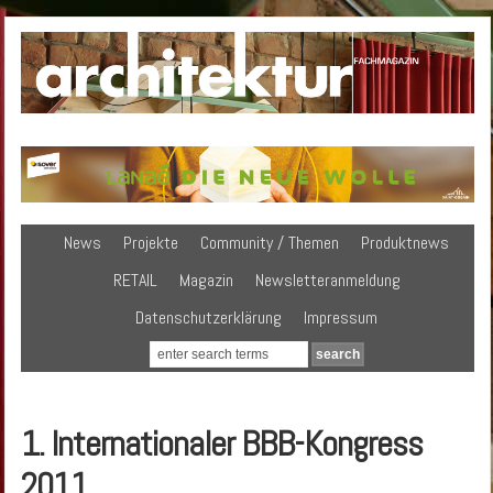
News
Projekte
Community / Themen
Produktnews
RETAIL
Magazin
Newsletteranmeldung
Datenschutzerklärung
Impressum
1. Internationaler BBB-Kongress
2011