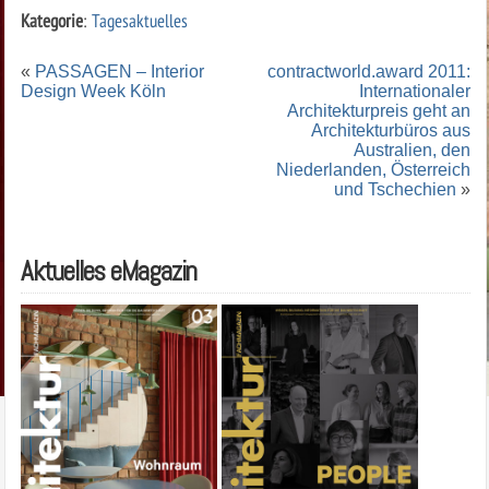
Kategorie
:
Tagesaktuelles
«
PASSAGEN – Interior
contractworld.award 2011:
Design Week Köln
Internationaler
Architekturpreis geht an
Architekturbüros aus
Australien, den
Niederlanden, Österreich
und Tschechien
»
Aktuelles eMagazin