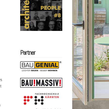
Partner
es
t
a