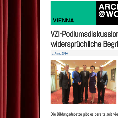
VZI-Podiumsdiskussion
widersprüchliche Begri
2. April 2014
Die Bildungsdebatte gibt es bereits seit v