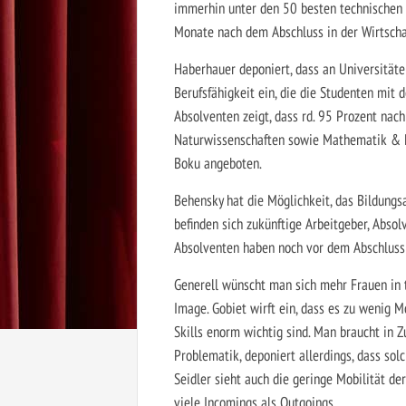
immerhin unter den 50 besten technischen A
Monate nach dem Abschluss in der Wirtschaf
Haberhauer deponiert, dass an Universitäten
Berufsfähigkeit ein, die die Studenten mit
Absolventen zeigt, dass rd. 95 Prozent nac
Naturwissenschaften sowie Mathematik & P
Boku angeboten.
Behensky hat die Möglichkeit, das Bildung
befinden sich zukünftige Arbeitgeber, Abso
Absolventen haben noch vor dem Abschluss
Generell wünscht man sich mehr Frauen in t
Image. Gobiet wirft ein, dass es zu wenig M
Skills enorm wichtig sind. Man braucht in 
Problematik, deponiert allerdings, dass sol
Seidler sieht auch die geringe Mobilität de
viele Incomings als Outgoings.