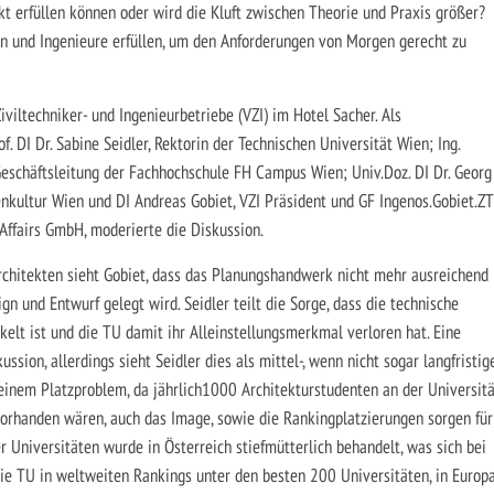
kt erfüllen können oder wird die Kluft zwischen Theorie und Praxis größer?
 und Ingenieure erfüllen, um den Anforderungen von Morgen gerecht zu
viltechniker- und Ingenieurbetriebe (VZI) im Hotel Sacher. Als
. DI Dr. Sabine Seidler, Rektorin der Technischen Universität Wien; Ing.
Geschäftsleitung der Fachhochschule FH Campus Wien; Univ.Doz. DI Dr. Georg
enkultur Wien und DI Andreas Gobiet, VZI Präsident und GF Ingenos.Gobiet.ZT
 Affairs GmbH, moderierte die Diskussion.
rchitekten sieht Gobiet, dass das Planungshandwerk nicht mehr ausreichend
gn und Entwurf gelegt wird. Seidler teilt die Sorge, dass die technische
elt ist und die TU damit ihr Alleinstellungsmerkmal verloren hat. Eine
ssion, allerdings sieht Seidler dies als mittel-, wenn nicht sogar langfristig
einem Platzproblem, da jährlich1000 Architekturstudenten an der Universitä
vorhanden wären, auch das Image, sowie die Rankingplatzierungen sorgen für
r Universitäten wurde in Österreich stiefmütterlich behandelt, was sich bei
 die TU in weltweiten Rankings unter den besten 200 Universitäten, in Europ