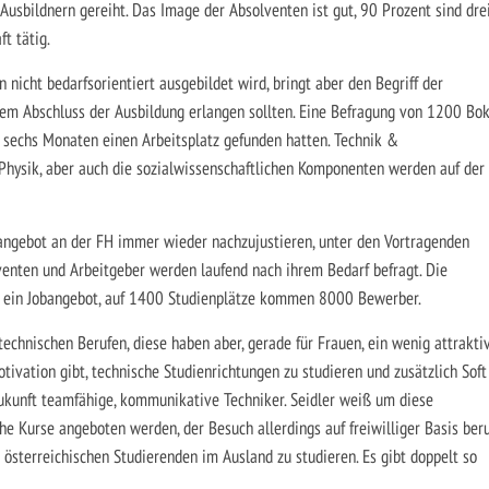
usbildnern gereiht. Das Image der Absolventen ist gut, 90 Prozent sind dre
t tätig.
 nicht bedarfsorientiert ausgebildet wird, bringt aber den Begriff der
 dem Abschluss der Ausbildung erlangen sollten. Eine Befragung von 1200 Bo
h sechs Monaten einen Arbeitsplatz gefunden hatten. Technik &
hysik, aber auch die sozialwissenschaftlichen Komponenten werden auf der
sangebot an der FH immer wieder nachzujustieren, unter den Vortragenden
lventen und Arbeitgeber werden laufend nach ihrem Bedarf befragt. Die
 ein Jobangebot, auf 1400 Studienplätze kommen 8000 Bewerber.
echnischen Berufen, diese haben aber, gerade für Frauen, ein wenig attrakti
otivation gibt, technische Studienrichtungen zu studieren und zusätzlich Soft
Zukunft teamfähige, kommunikative Techniker. Seidler weiß um diese
che Kurse angeboten werden, der Besuch allerdings auf freiwilliger Basis beru
r österreichischen Studierenden im Ausland zu studieren. Es gibt doppelt so