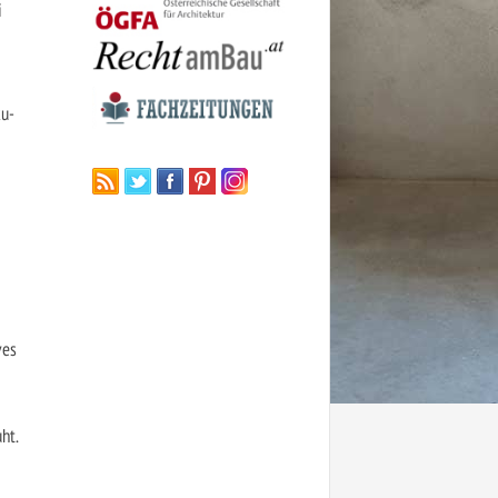
i
ku-
ves
ht.