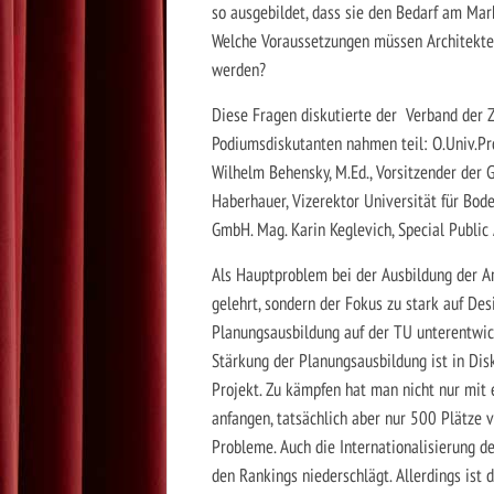
so ausgebildet, dass sie den Bedarf am Mar
Welche Voraussetzungen müssen Architekten
werden?
Diese Fragen diskutierte der Verband der Zi
Podiumsdiskutanten nahmen teil: O.Univ.Prof
Wilhelm Behensky, M.Ed., Vorsitzender der 
Haberhauer, Vizerektor Universität für Bod
GmbH. Mag. Karin Keglevich, Special Public
Als Hauptproblem bei der Ausbildung der A
gelehrt, sondern der Fokus zu stark auf Desi
Planungsausbildung auf der TU unterentwick
Stärkung der Planungsausbildung ist in Disku
Projekt. Zu kämpfen hat man nicht nur mit 
anfangen, tatsächlich aber nur 500 Plätze 
Probleme. Auch die Internationalisierung de
den Rankings niederschlägt. Allerdings ist