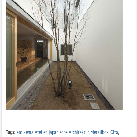
Tags:
eto kenta Atelier
,
japanische Architektur
,
Metallbox
,
Oita
,