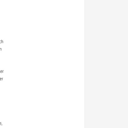
ch
n
ter
er
e,