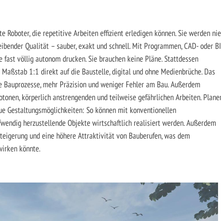
Roboter, die repetitive Arbeiten effizient erledigen können. Sie werden nie
leibender Qualität – sauber, exakt und schnell. Mit Programmen, CAD- oder B
e fast völlig autonom drucken. Sie brauchen keine Pläne. Stattdessen
m Maßstab 1:1 direkt auf die Baustelle, digital und ohne Medienbrüche. Das
ere Bauprozesse, mehr Präzision und weniger Fehler am Bau. Außerdem
onen, körperlich anstrengenden und teilweise gefährlichen Arbeiten. Plane
eue Gestaltungsmöglichkeiten: So können mit konventionellen
wendig herzustellende Objekte wirtschaftlich realisiert werden. Außerdem
Steigerung und eine höhere Attraktivität von Bauberufen, was dem
wirken könnte.