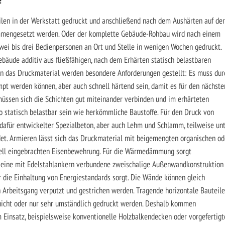
len in der Werkstatt gedruckt und anschließend nach dem Aushärten auf der
sammengesetzt werden. Oder der komplette Gebäude-Rohbau wird nach einem
wei bis drei Bedienpersonen an Ort und Stelle in wenigen Wochen gedruckt.
äude additiv aus fließfähigen, nach dem Erhärten statisch belastbaren
 An das Druckmaterial werden besondere Anforderungen gestellt: Es muss dur
pt werden können, aber auch schnell härtend sein, damit es für den nächste
müssen sich die Schichten gut miteinander verbinden und im erhärteten
 statisch belastbar sein wie herkömmliche Baustoffe. Für den Druck von
dafür entwickelter Spezialbeton, aber auch Lehm und Schlamm, teilweise un
et. Armieren lässt sich das Druckmaterial mit beigemengten organischen od
uell eingebrachten Eisenbewehrung. Für die Wärmedämmung sorgt
n eine mit Edelstahlankern verbundene zweischalige Außenwandkonstruktion
r die Einhaltung von Energiestandards sorgt. Die Wände können gleich
 Arbeitsgang verputzt und gestrichen werden. Tragende horizontale Bauteile
nicht oder nur sehr umständlich gedruckt werden. Deshalb kommen
Einsatz, beispielsweise konventionelle Holzbalkendecken oder vorgefertigt