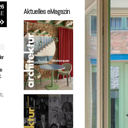
Aktuelles eMagazin
er
ie
.
TL