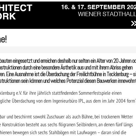
e!
uten eingesetzt und erreichen deshalb nur selten ein Alter von 20 Jahren od
onstruktionen durch eine besondere Ästhetik aus und mit ihrem Abriss gehen
n. Eine Ausnahme ist die Überdachung der Freilichtbühne in Tecklenburg – s
Konstruktionen sein können und welches Potenzial diesen Bauwerken innewohnt
klenburg e.V. für ihre jährlich stattfindenden Sommerfestspiele einen
egliche Überdachung von dem Ingenieurbüro IPL, aus dem im Jahr 2004 form
rbar und beschirmt sowohl Zuschauer als auch Bühne, bei trockenem Wetter
 Konstruktion besteht aus sechs filigranen Seilbindern, an denen fünf längs
chienen bewegen sich sechs Stahlbögen mit Laufwagen – daran sind die