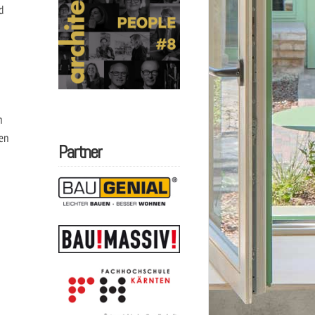
d
n
en
Partner