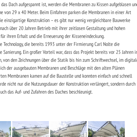
 das Dach aufgespannt ist, werden die Membranen zu Kissen aufgeblasen un
he von 29 x 40 Meter. Beim Einfahren parken die Membranen in einer Art
Die einzigartige Konstruktion – es gibt nur wenig vergleichbare Bauwerke
nach über 20 Jahren Betrieb mit ihrer zeitlosen Gestaltung und hohen
n für ihren Erhalt und die Erneuerung der Kisseneindeckung.
echnology, die bereits 1993 unter der Firmierung Carl Nolte die
e Sanierung. Ein großer Vorteil war, dass das Projekt bereits vor 25 Jahren i
 von den Zeichnungen über die Statik bis hin zum Schriftwechsel, im digital
leich der ausgebauten Membranen und Beschläge mit den alten Plänen
erten Membranen kamen auf die Baustelle und konnten einfach und schnell
de nicht nur die Nutzungsdauer der Konstruktion verlängert, sondern durch
uch das Auf- und Zufahren des Daches beschleunigt.