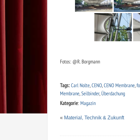
Fotos: @R. Borgmann
Tags:
Carl Nolte
,
CENO
,
CENO Membrane
,
f
Membrane
,
Seilbinder
,
Überdachung
Kategorie
:
Magazin
«
Material, Technik & Zukunft