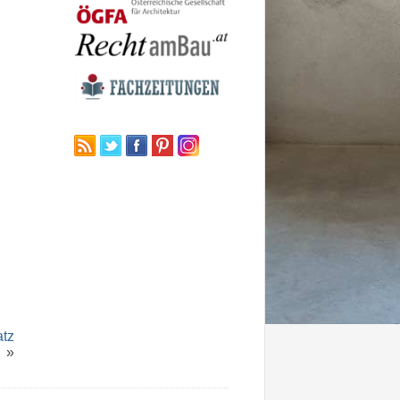
atz
»