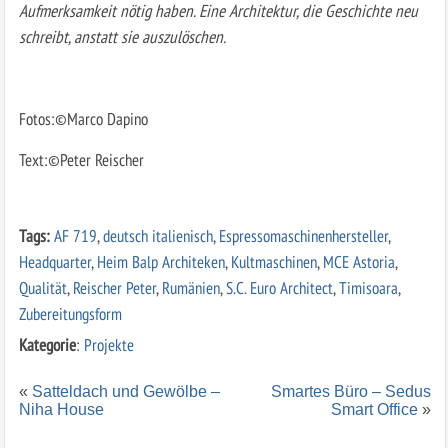
Aufmerksamkeit nötig haben. Eine Architektur, die Geschichte neu
schreibt, anstatt sie auszulöschen.
Fotos:©Marco Dapino
Text:©Peter Reischer
Tags:
AF 719
,
deutsch italienisch
,
Espressomaschinenhersteller
,
Headquarter
,
Heim Balp Architeken
,
Kultmaschinen
,
MCE Astoria
,
Qualität
,
Reischer Peter
,
Rumänien
,
S.C. Euro Architect
,
Timisoara
,
Zubereitungsform
Kategorie
:
Projekte
«
Satteldach und Gewölbe –
Smartes Büro – Sedus
Niha House
Smart Office
»