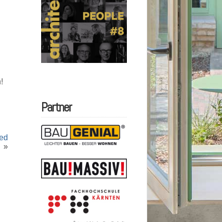
a!
Partner
ted
»