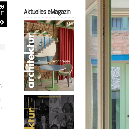
Aktuelles eMagazin
,
c
n