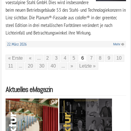
voestalpine Stahl GmbH. Dies wird insbesondere
beim neuen Betriebsgebäude 53 des Stahl- und Technologiekonzern in
Linz sichtbar. Die Planum®-Fassade aus ­colofer® in der greentec
steel Edition in drei metallischen Farbtönen verändert je nach
Lichteinfall und Betrachtungswinkel ihre Wirkung.
22. März 2026
Mehr
« Erste
«
...
2
3
4
5
6
7
8
9
10
11
...
20
30
40
...
»
Letzte »
Aktuelles eMagazin