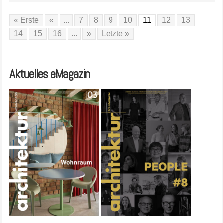
« Erste
«
...
7
8
9
10
11
12
13
14
15
16
...
»
Letzte »
Aktuelles eMagazin