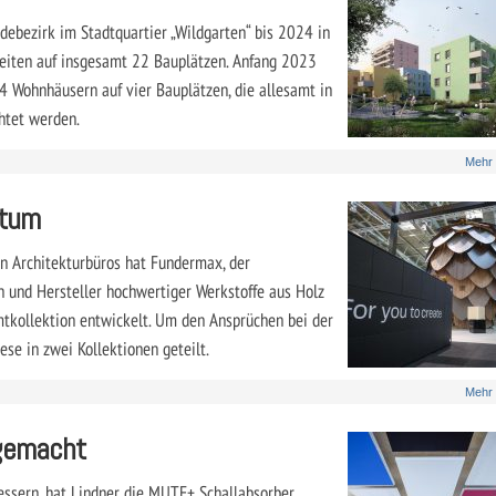
ebezirk im Stadtquartier „Wildgarten“ bis 2024 in
iten auf insgesamt 22 Bauplätzen. Anfang 2023
 14 Wohnhäusern auf vier Bauplätzen, die allesamt in
htet werden.
Mehr
htum
en Architekturbüros hat Fundermax, der
 und Hersteller hochwertiger Werkstoffe aus Holz
mtkollektion entwickelt. Um den Ansprüchen bei der
se in zwei Kollektionen geteilt.
Mehr
 gemacht
essern, hat Lindner die MUTE+ Schallabsorber