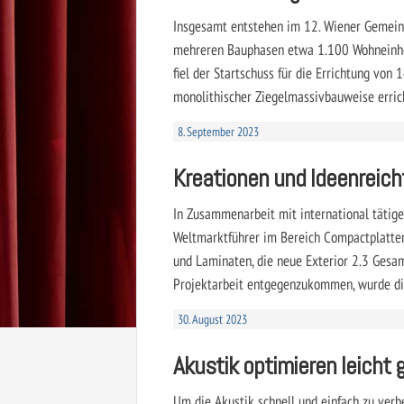
Insgesamt entstehen im 12. Wiener Gemeind
mehreren Bauphasen etwa 1.100 Wohneinhe
fiel der Startschuss für die Errichtung von
monolithischer Ziegelmassivbauweise erric
8. September 2023
Kreationen und Ideenreic
In Zusammenarbeit mit international tätig
Weltmarktführer im Bereich Compactplatten
und Laminaten, die neue Exterior 2.3 Gesa
Projektarbeit entgegenzukommen, wurde die
30. August 2023
Akustik optimieren leicht
Um die Akustik schnell und einfach zu verb