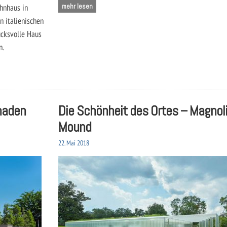
ohnhaus in
mehr lesen
n italienischen
ucksvolle Haus
n.
haden
Die Schönheit des Ortes – Magnol
Mound
22. Mai 2018