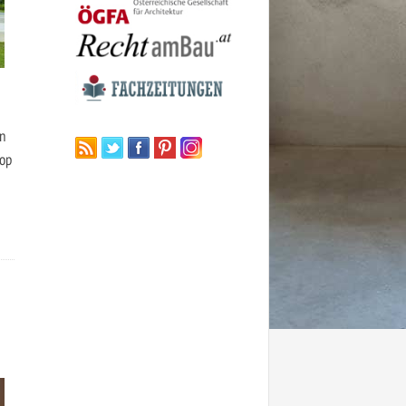
n
hop