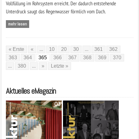
Vollfüllung im Rohrsystem erreicht. Der dadurch entstehende
Unterdruck saugt das Regenwasser förmlich vom Dach.
mehr lesen
« Erste
«
...
10
20
30
...
361
362
363
364
365
366
367
368
369
370
...
380
...
»
Letzte »
Aktuelles eMagazin