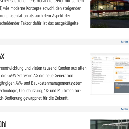
ischer Gastronomie-Großhändler, zeigt mit seinem
AT, wie moderne Konzepte sowohl den steigenden
arenpräsentation als auch dem Aspekt der
scheidender Faktor dafür ist das ausgeklügelte
Mehr
aX
reentwicklung und vielen tausend Kunden aus allen
e die G&W Software AG die neue Generation
chgängigen AVA- und Baukostenmanagementsystem
echnologie, Cloudnutzung, 4K- und Multimonitor-
ch-Bedienung gewappnet für die Zukunft.
Mehr
ühl