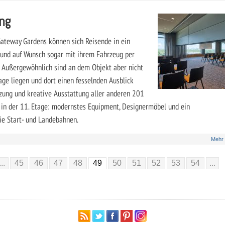
ng
Gateway Gardens können sich Reisende in ein
 und auf Wunsch sogar mit ihrem Fahrzeug per
. Außergewöhnlich sind an dem Objekt aber nicht
tage liegen und dort einen fesselnden Ausblick
tzung und kreative Ausstattung aller anderen 201
h in der 11. Etage: modernstes Equipment, Designermöbel und ein
ie Start- und Landebahnen.
Mehr
...
45
46
47
48
49
50
51
52
53
54
...