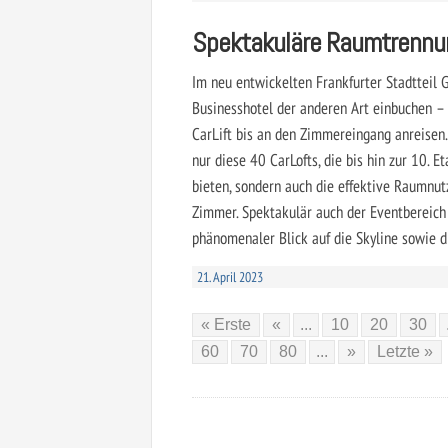
Spektakuläre Raumtrennu
Im neu entwickelten Frankfurter Stadtteil 
Businesshotel der anderen Art einbuchen –
CarLift bis an den Zimmereingang anreisen
nur diese 40 CarLofts, die bis hin zur 10. E
bieten, sondern auch die effektive Raumnu
Zimmer. Spektakulär auch der Event­bereic
phänomenaler Blick auf die Skyline sowie d
21. April 2023
« Erste
«
...
10
20
30
60
70
80
...
»
Letzte »