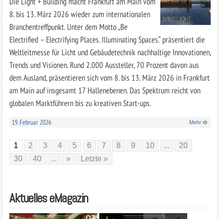
Die Light + Building macht Frankfurt am Main vom
8. bis 13. März 2026 wieder zum internationalen
Branchentreffpunkt. Unter dem Motto „Be
Electrified – Electrifying Places. Illuminating Spaces.“ präsentiert die
Weltleitmesse für Licht und Gebäudetechnik nachhaltige Innovationen,
Trends und Visionen. Rund 2.000 Aussteller, 70 Prozent davon aus
dem Ausland, präsentieren sich vom 8. bis 13. März 2026 in Frankfurt
am Main auf insgesamt 17 Hallenebenen. Das Spektrum reicht von
globalen Marktführern bis zu kreativen Start-ups.
19. Februar 2026
Mehr
1
2
3
4
5
6
7
8
9
10
...
20
30
40
...
»
Letzte »
Aktuelles eMagazin