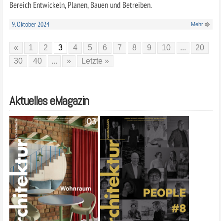
Bereich Entwickeln, Planen, Bauen und Betreiben.
9. Oktober 2024
Mehr
«
1
2
3
4
5
6
7
8
9
10
...
20
30
40
...
»
Letzte »
Aktuelles eMagazin