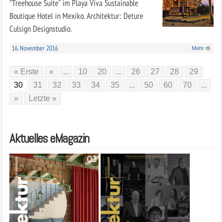
"Treehouse Suite“ im Playa Viva Sustainable
Boutique Hotel in Mexiko. Architektur: Deture
Culsign Designstudio.
16. November 2016
Mehr
« Erste
«
...
10
20
...
26
27
28
29
30
31
32
33
34
35
...
50
60
70
...
»
Letzte »
Aktuelles eMagazin