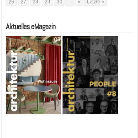
26
27
28
29
30
...
»
Letzte »
Aktuelles eMagazin