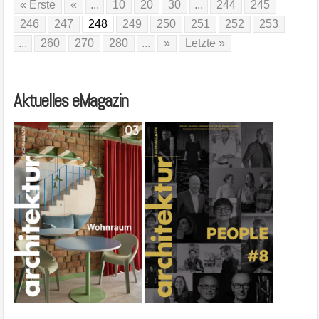
« Erste
«
...
10
20
30
...
244
245
246
247
248
249
250
251
252
253
...
260
270
280
...
»
Letzte »
Aktuelles eMagazin