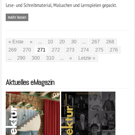
Lese- und Schreibmaterial, Malsachen und Lernspielen gepackt.
mehr lesen
« Erste
«
...
10
20
30
...
267
268
269
270
271
272
273
274
275
276
...
290
300
310
...
»
Letzte »
Aktuelles eMagazin