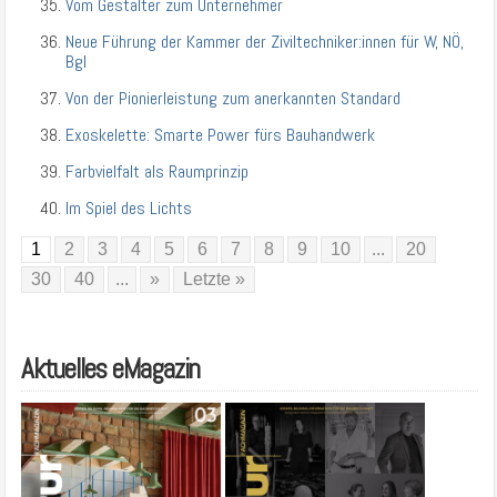
Vom Gestalter zum Unternehmer
Neue Führung der Kammer der Ziviltechniker:innen für W, NÖ,
Bgl
Von der Pionierleistung zum anerkannten Standard
Exoskelette: Smarte Power fürs Bauhandwerk
Farbvielfalt als Raumprinzip
Im Spiel des Lichts
1
2
3
4
5
6
7
8
9
10
...
20
30
40
...
»
Letzte »
Aktuelles eMagazin